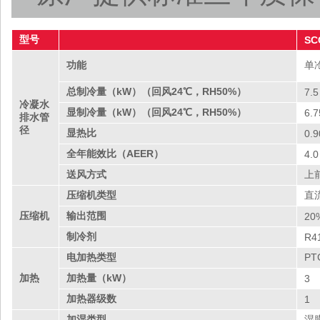
型号
SC
功能
单
总制冷量（kW）（回风24℃，RH50%）
7.5
冷凝水
显制冷量（kW）（回风24℃，RH50%）
6.
排水管
径
显热比
0.9
全年能效比（AEER）
4.0
送风方式
上
压缩机类型
直
压缩机
输出范围
20
制冷剂
R4
电加热类型
P
加热
加热量（kW）
3
加热器级数
1
加湿类型
湿