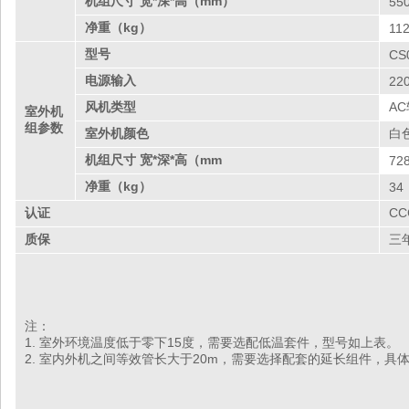
机组尺寸 宽*深*高（mm）
55
净重（kg）
112
型号
CS
电源输入
22
风机类型
A
室外机
组参数
室外机颜色
白
机组尺寸 宽*深*高（mm
72
净重（kg）
34
认证
CC
质保
三
注：
1. 室外环境温度低于零下15度，需要选配低温套件，型号如上表。
2. 室内外机之间等效管长大于20m，需要选择配套的延长组件，具