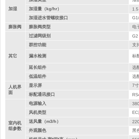
加湿
加湿量（kg/hr）
1.5
加湿进水管螺纹接口
G1
膨胀阀
膨胀阀类型
电
过滤网级别
G2
群控功能
支
其它
漏水检测
标
延长组件
选
低温组件
选
显示屏
7
人机界
面
标配通讯接口
RS
电源输入
38
风机类型
E
送风量（m3/h）
22
室内机
组参数
外观颜色
黑