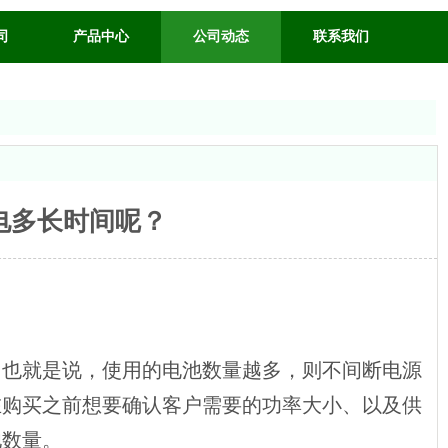
司
产品中心
公司动态
联系我们
电多长时间呢？
，也就是说，使用的电池数量越多，则不间断电源
在购买之前想要确认客户需要的功率大小、以及供
池数量。