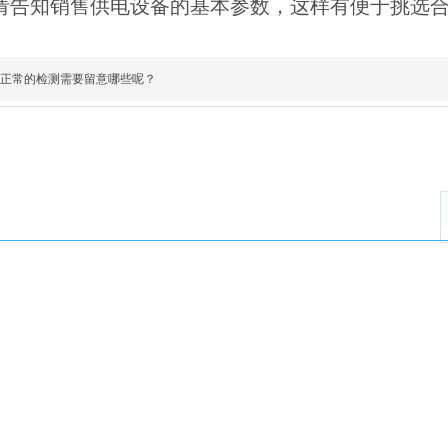
请告知销售供电设备的基本参数，这样有便于挑选
电源正常的检测需要留意哪些呢？